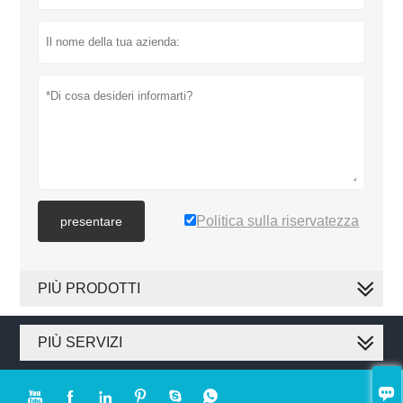
Politica sulla riservatezza
presentare
PIÙ PRODOTTI
PIÙ SERVIZI






