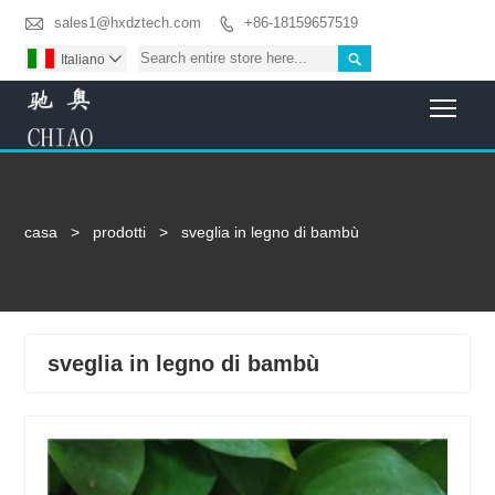

sales1@hxdztech.com
+86-18159657519


Italiano

Togg
casa
>
prodotti
>
sveglia in legno di bambù
sveglia in legno di bambù